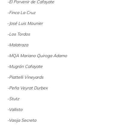
-
El Porvenir
de Cafayate
-
Finca La Cruz
-
José Luis Mounier
-
Los Tordos
-
Malatraza
-
MQA Mariano Quiroga Adamo
-
Mugrón Cafayate
-
Piattelli Vineyards
-
Peña Veyrat Durbex
-
Stutz
-
Vallisto
-
Vasija Secreta