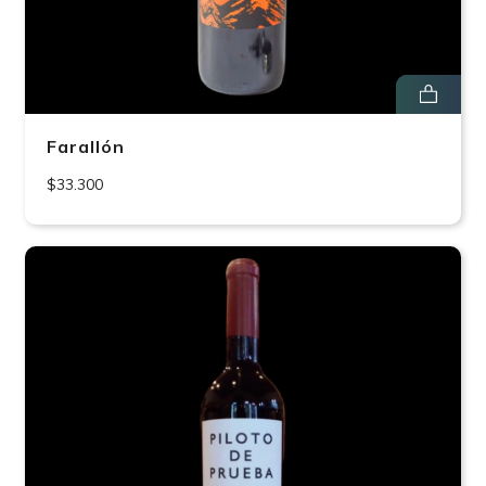
Farallón
$33.300