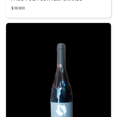
$38.800