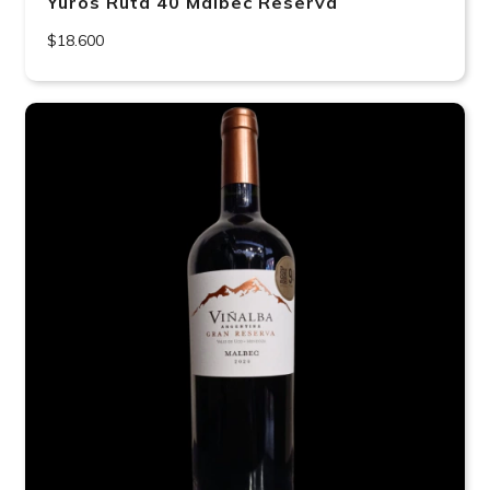
Yuros Ruta 40 Malbec Reserva
$18.600