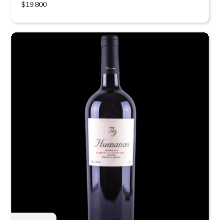
$19.800