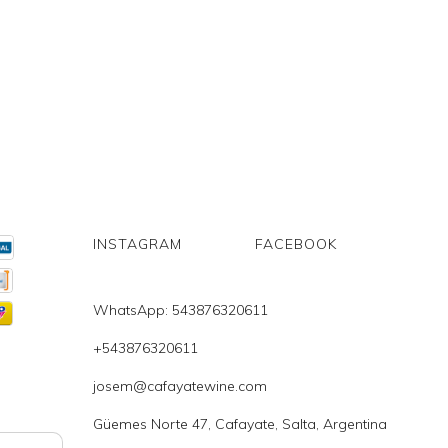
INSTAGRAM
FACEBOOK
WhatsApp: 543876320611
+543876320611
josem@cafayatewine.com
Güemes Norte 47, Cafayate, Salta, Argentina