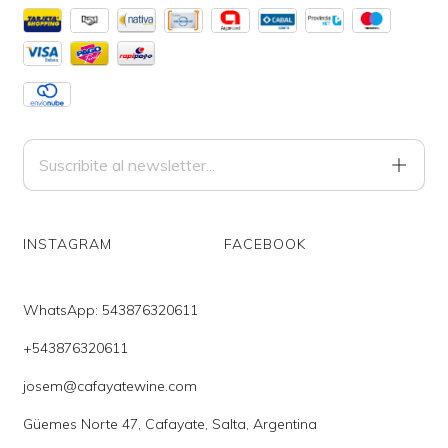
INSTAGRAM
FACEBOOK
WhatsApp: 543876320611
+543876320611
josem@cafayatewine.com
Güemes Norte 47, Cafayate, Salta, Argentina