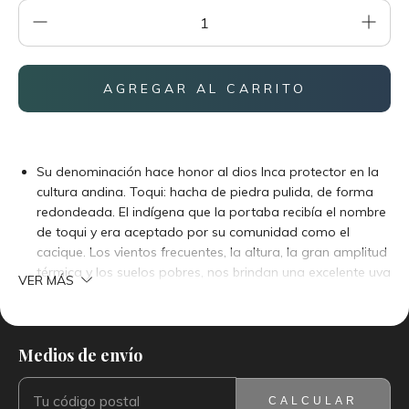
Su denominación hace honor al dios Inca protector en la
cultura andina. Toqui: hacha de piedra pulida, de forma
redondeada. El indígena que la portaba recibía el nombre
de toqui y era aceptado por su comunidad como el
cacique. Los vientos frecuentes, la altura, la gran amplitud
térmica y los suelos pobres, nos brindan una excelente uva
VER MÁS
de carácter orgánica permitiendo elaborar grandes vinos.
La precipitación es normal al ser ecológico y no tener
químicos.
Medios de envío
ENTREGAS PARA EL CP:
CAMBIAR CP
Color muy intenso y característico de la region. En nariz es
floral e intenso. Sabor fuerte y levemente dulce.
Equilibrado, especiado y aromático con buen final.
CALCULAR