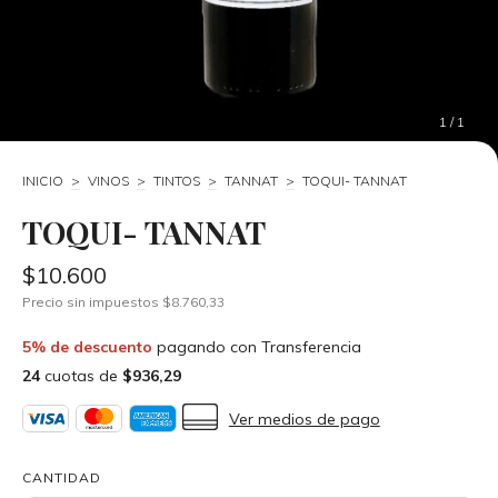
1
/
1
INICIO
>
VINOS
>
TINTOS
>
TANNAT
>
TOQUI- TANNAT
TOQUI- TANNAT
$10.600
Precio sin impuestos
$8.760,33
5% de descuento
pagando con Transferencia
24
cuotas de
$936,29
Ver medios de pago
CANTIDAD