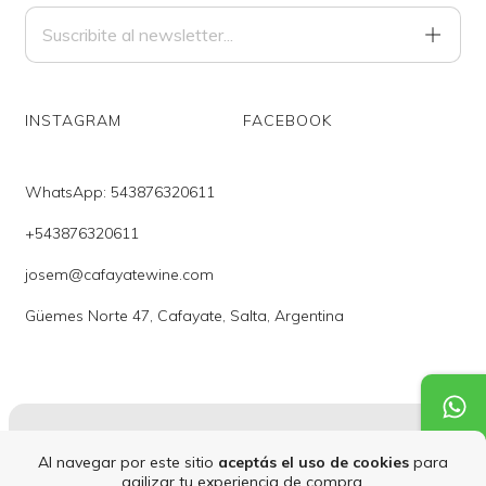
INSTAGRAM
FACEBOOK
WhatsApp: 543876320611
+543876320611
josem@cafayatewine.com
Güemes Norte 47, Cafayate, Salta, Argentina
Al navegar por este sitio
aceptás el uso de cookies
para
Copyright Cafayate Wines - 2026. Todos los derechos reservados.
agilizar tu experiencia de compra.