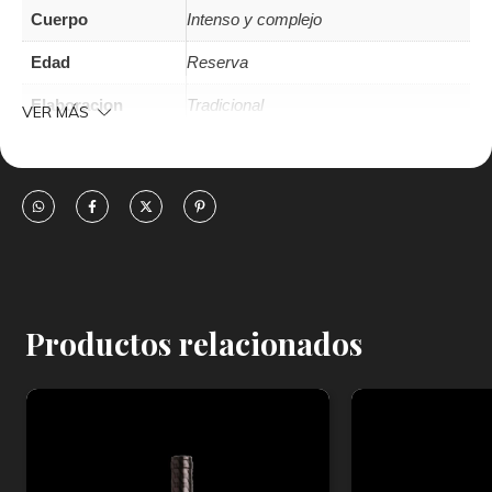
Cuerpo
Intenso y complejo
Edad
Reserva
Elaboracion
Tradicional
VER MÁS
Familia
Tinto
Producto
Vinito
Region
Salta
Uva
Malbec
Productos relacionados