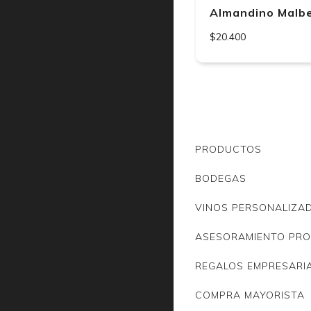
Almandino Malb
$20.400
PRODUCTOS
BODEGAS
VINOS PERSONALIZA
ASESORAMIENTO PRO
REGALOS EMPRESARI
COMPRA MAYORISTA