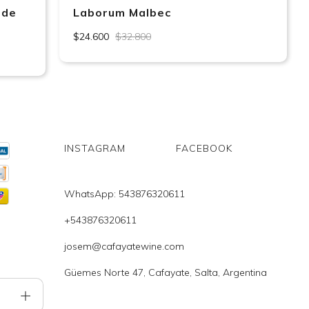
 de
Laborum Malbec
$24.600
$32.800
INSTAGRAM
FACEBOOK
WhatsApp: 543876320611
+543876320611
josem@cafayatewine.com
Güemes Norte 47, Cafayate, Salta, Argentina