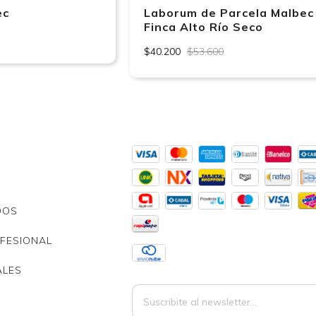
ec
Laborum de Parcela Malbec
Finca Alto Río Seco
$40.200
$53.600
DOS
FESIONAL
ALES