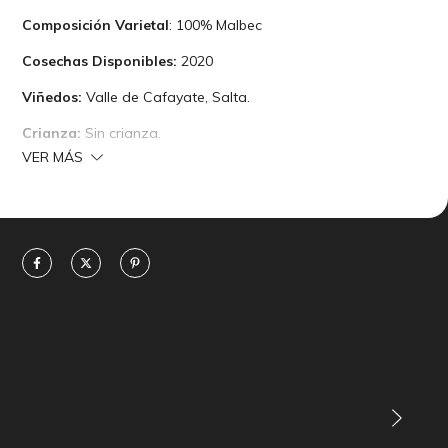
Composición Varietal
: 100% Malbec
Cosechas Disponibles:
2020
Viñedos:
Valle de Cafayate, Salta.
Crianza:
Sin crianza.
VER MÁS
Notas de Cata:
Color rojo con ribetes violáceos, de aroma
intenso. Muy agradable al paladar donde se mezclan
frutos rojos como los arándanos y cerezas con especias
tales como el tabaco y chocolate. Redondo en boca y final
agradable.
Temperatura de Servicio:
Entre 16 y 18ºC.
Potencial de Guarda:
Entre 4 y 5 años.
Enólogos:
"Pancho" Lavaque, Marcelo Pelleriti y Hugh
Ryman