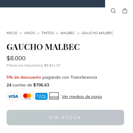
INICIO
>
VINOS
>
TINTOS
>
MALBEC
>
GAUCHO MALBEC
GAUCHO MALBEC
$8.000
Precio sin impuestos
$6.611,57
5% de descuento
pagando con Transferencia
24
cuotas de
$706,63
Ver medios de pago